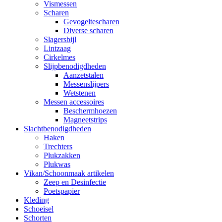
Vismessen
Scharen
Gevogeltescharen
Diverse scharen
Slagersbijl
Lintzaag
Cirkelmes
Slijpbenodigdheden
Aanzetstalen
Messenslijpers
Wetstenen
Messen accessoires
Beschermhoezen
Magneetstrips
Slachtbenodigdheden
Haken
Trechters
Plukzakken
Plukwas
Vikan/Schoonmaak artikelen
Zeep en Desinfectie
Poetspapier
Kleding
Schoeisel
Schorten