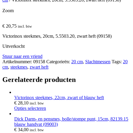
Zoom
€
20,75
incl. btw
Victorinox steekmes, 20cm, 5.5503.20, zwart heft (09158)
Uitverkocht
Stuur naar een vriend
Artikelnummer:
09158
Categorieën:
20 cm
,
Slachtmessen
Tags:
20
cm
,
steekmes
,
zwart heft
Gerelateerde producten
Victorinox steekmes, 22cm, zwart of blauw heft
€
28,10
incl. btw
Opties selecteren
Dick Darm- en pensmes, bolle/stompe punt, 15cm, 82139.15
blauw handvat (09003)
€
34,00
incl. btw