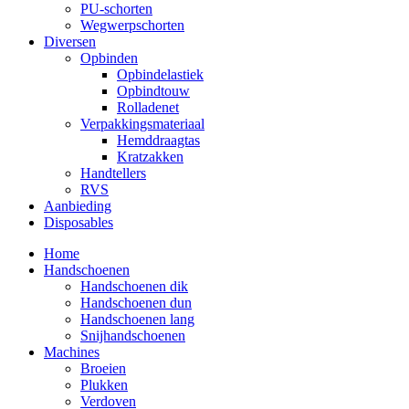
PU-schorten
Wegwerpschorten
Diversen
Opbinden
Opbindelastiek
Opbindtouw
Rolladenet
Verpakkingsmateriaal
Hemddraagtas
Kratzakken
Handtellers
RVS
Aanbieding
Disposables
Home
Handschoenen
Handschoenen dik
Handschoenen dun
Handschoenen lang
Snijhandschoenen
Machines
Broeien
Plukken
Verdoven