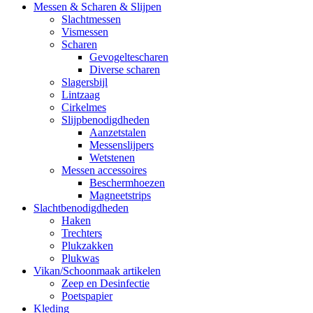
Messen & Scharen & Slijpen
Slachtmessen
Vismessen
Scharen
Gevogeltescharen
Diverse scharen
Slagersbijl
Lintzaag
Cirkelmes
Slijpbenodigdheden
Aanzetstalen
Messenslijpers
Wetstenen
Messen accessoires
Beschermhoezen
Magneetstrips
Slachtbenodigdheden
Haken
Trechters
Plukzakken
Plukwas
Vikan/Schoonmaak artikelen
Zeep en Desinfectie
Poetspapier
Kleding