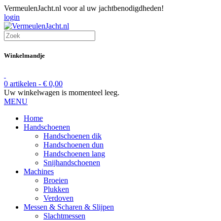
VermeulenJacht.nl voor al uw jachtbenodigdheden!
login
Winkelmandje
0 artikelen -
€
0,00
Uw winkelwagen is momenteel leeg.
MENU
Home
Handschoenen
Handschoenen dik
Handschoenen dun
Handschoenen lang
Snijhandschoenen
Machines
Broeien
Plukken
Verdoven
Messen & Scharen & Slijpen
Slachtmessen