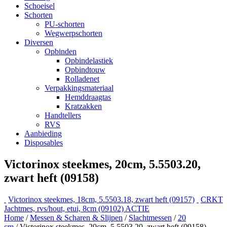
Schoeisel
Schorten
PU-schorten
Wegwerpschorten
Diversen
Opbinden
Opbindelastiek
Opbindtouw
Rolladenet
Verpakkingsmateriaal
Hemddraagtas
Kratzakken
Handtellers
RVS
Aanbieding
Disposables
Victorinox steekmes, 20cm, 5.5503.20,
zwart heft (09158)
Victorinox steekmes, 18cm, 5.5503.18, zwart heft (09157)
CRKT
Jachtmes, rvs/hout, etui, 8cm (09102) ACTIE
Home
/
Messen & Scharen & Slijpen
/
Slachtmessen
/
20
cm
/ Victorinox steekmes, 20cm, 5.5503.20, zwart heft (09158)