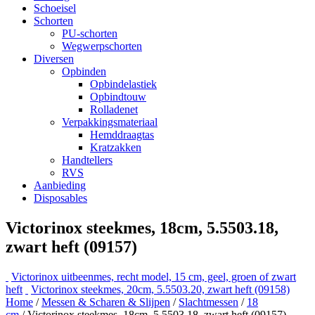
Schoeisel
Schorten
PU-schorten
Wegwerpschorten
Diversen
Opbinden
Opbindelastiek
Opbindtouw
Rolladenet
Verpakkingsmateriaal
Hemddraagtas
Kratzakken
Handtellers
RVS
Aanbieding
Disposables
Victorinox steekmes, 18cm, 5.5503.18,
zwart heft (09157)
Victorinox uitbeenmes, recht model, 15 cm, geel, groen of zwart
heft
Victorinox steekmes, 20cm, 5.5503.20, zwart heft (09158)
Home
/
Messen & Scharen & Slijpen
/
Slachtmessen
/
18
cm
/ Victorinox steekmes, 18cm, 5.5503.18, zwart heft (09157)