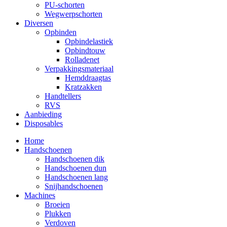
PU-schorten
Wegwerpschorten
Diversen
Opbinden
Opbindelastiek
Opbindtouw
Rolladenet
Verpakkingsmateriaal
Hemddraagtas
Kratzakken
Handtellers
RVS
Aanbieding
Disposables
Home
Handschoenen
Handschoenen dik
Handschoenen dun
Handschoenen lang
Snijhandschoenen
Machines
Broeien
Plukken
Verdoven