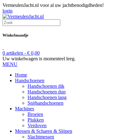
VermeulenJacht.nl voor al uw jachtbenodigdheden!
login
Winkelmandje
0 artikelen -
€
0,00
Uw winkelwagen is momenteel leeg.
MENU
Home
Handschoenen
Handschoenen dik
Handschoenen dun
Handschoenen lang
Snijhandschoenen
Machines
Broeien
Plukken
Verdoven
Messen & Scharen & Slijpen
Slachtmessen