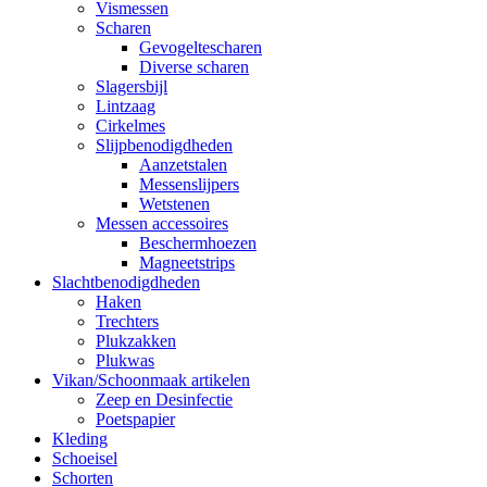
Vismessen
Scharen
Gevogeltescharen
Diverse scharen
Slagersbijl
Lintzaag
Cirkelmes
Slijpbenodigdheden
Aanzetstalen
Messenslijpers
Wetstenen
Messen accessoires
Beschermhoezen
Magneetstrips
Slachtbenodigdheden
Haken
Trechters
Plukzakken
Plukwas
Vikan/Schoonmaak artikelen
Zeep en Desinfectie
Poetspapier
Kleding
Schoeisel
Schorten