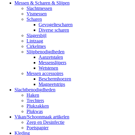
Messen & Scharen & Slijpen
Slachtmessen
Vismessen
Scharen
Gevogeltescharen
Diverse scharen
Slagersbijl
Lintzaag
Cirkelmes
Slijpbenodigdheden
Aanzetstalen
Messenslijpers
Wetstenen
Messen accessoires
Beschermhoezen
Magneetstrips
Slachtbenodigdheden
Haken
Trechters
Plukzakken
Plukwas
Vikan/Schoonmaak artikelen
Zeep en Desinfectie
Poetspapier
Kleding