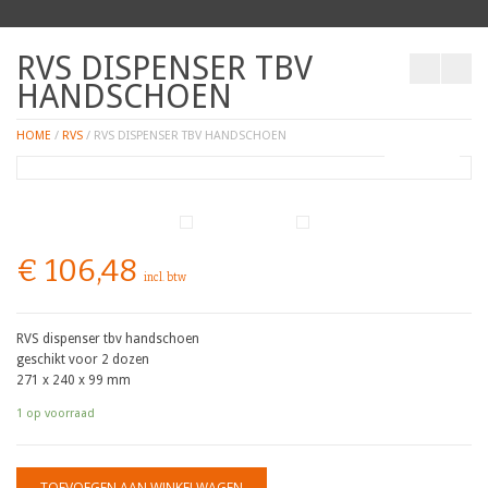
RVS DISPENSER TBV
HANDSCHOEN
HOME
/
RVS
/ RVS DISPENSER TBV HANDSCHOEN
ZOOM
€
106,48
incl. btw
RVS dispenser tbv handschoen
geschikt voor 2 dozen
271 x 240 x 99 mm
1 op voorraad
TOEVOEGEN AAN WINKELWAGEN