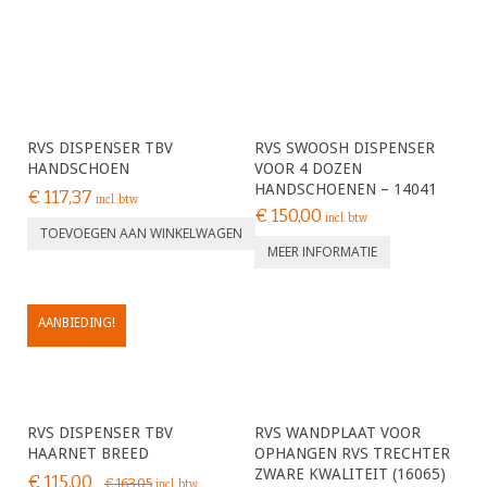
RVS DISPENSER TBV
RVS SWOOSH DISPENSER
HANDSCHOEN
VOOR 4 DOZEN
HANDSCHOENEN – 14041
€
117,37
incl. btw
€
150,00
incl. btw
TOEVOEGEN AAN WINKELWAGEN
MEER INFORMATIE
AANBIEDING!
RVS DISPENSER TBV
RVS WANDPLAAT VOOR
HAARNET BREED
OPHANGEN RVS TRECHTER
ZWARE KWALITEIT (16065)
€
115,00
€
163,05
incl. btw