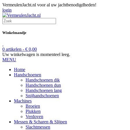
VermeulenJacht.nl voor al uw jachtbenodigdheden!
login
Winkelmandje
0 artikelen -
€
0,00
Uw winkelwagen is momenteel leeg.
MENU
Home
Handschoenen
Handschoenen dik
Handschoenen dun
Handschoenen lang
Snijhandschoenen
Machines
Broeien
Plukken
Verdoven
Messen & Scharen & Slijpen
Slachtmessen