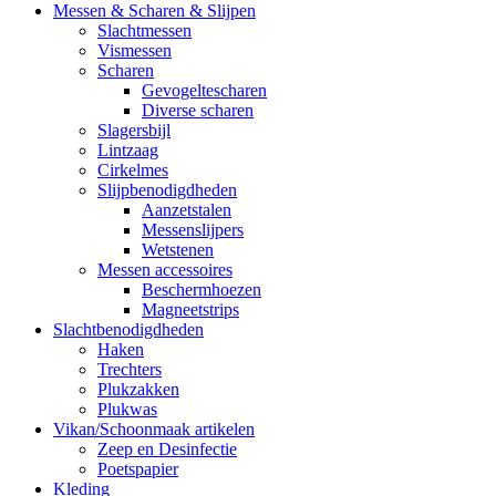
Messen & Scharen & Slijpen
Slachtmessen
Vismessen
Scharen
Gevogeltescharen
Diverse scharen
Slagersbijl
Lintzaag
Cirkelmes
Slijpbenodigdheden
Aanzetstalen
Messenslijpers
Wetstenen
Messen accessoires
Beschermhoezen
Magneetstrips
Slachtbenodigdheden
Haken
Trechters
Plukzakken
Plukwas
Vikan/Schoonmaak artikelen
Zeep en Desinfectie
Poetspapier
Kleding