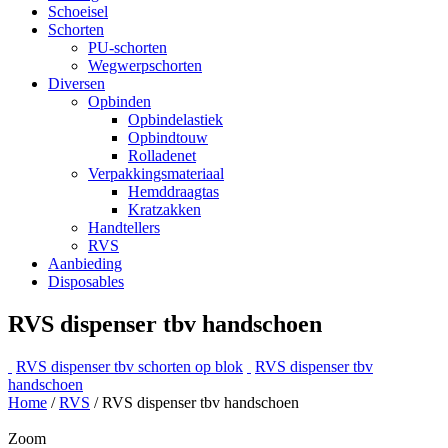
Schoeisel
Schorten
PU-schorten
Wegwerpschorten
Diversen
Opbinden
Opbindelastiek
Opbindtouw
Rolladenet
Verpakkingsmateriaal
Hemddraagtas
Kratzakken
Handtellers
RVS
Aanbieding
Disposables
RVS dispenser tbv handschoen
RVS dispenser tbv schorten op blok
RVS dispenser tbv
handschoen
Home
/
RVS
/ RVS dispenser tbv handschoen
Zoom