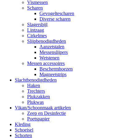
Vismessen
Scharen
Gevogeltescharen
Diverse scharen
Slagersbijl
Lintzaag
Cirkelmes
Slijpbenodigdheden
Aanzetstalen
Messenslijpers
Wetstenen
Messen accessoires
Beschermhoezen
Magneetstrips
Slachtbenodigdheden
Haken
Trechters
Plukzakken
Plukwas
Vikan/Schoonmaak artikelen
Zeep en Desinfectie
Poetspapier
Kleding
Schoeisel
Schorten