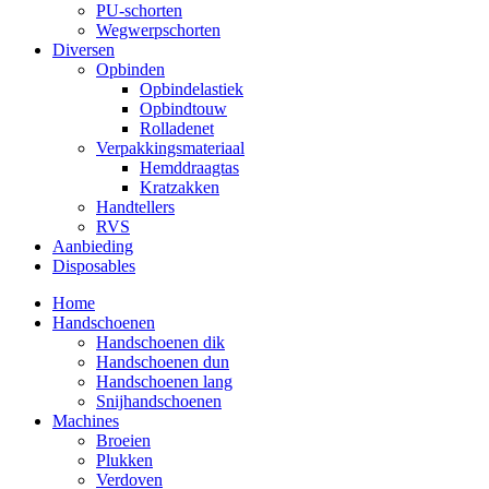
PU-schorten
Wegwerpschorten
Diversen
Opbinden
Opbindelastiek
Opbindtouw
Rolladenet
Verpakkingsmateriaal
Hemddraagtas
Kratzakken
Handtellers
RVS
Aanbieding
Disposables
Home
Handschoenen
Handschoenen dik
Handschoenen dun
Handschoenen lang
Snijhandschoenen
Machines
Broeien
Plukken
Verdoven