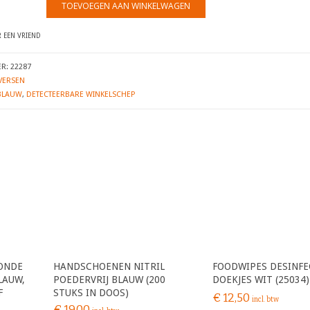
TOEVOEGEN AAN WINKELWAGEN
 EEN VRIEND
ER:
22287
VERSEN
BLAUW
,
DETECTEERBARE WINKELSCHEP
RONDE
HANDSCHOENEN NITRIL
FOODWIPES DESINFE
LAUW,
POEDERVRIJ BLAUW (200
DOEKJES WIT (25034)
F
STUKS IN DOOS)
€
12,50
incl. btw
€
19,00