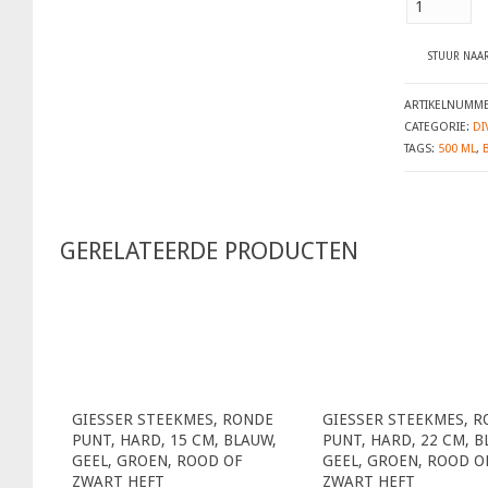
winkelschep
500
ml,
STUUR NAAR
blauw
(22287)
ARTIKELNUMM
aantal
CATEGORIE:
DI
TAGS:
500 ML
,
GERELATEERDE PRODUCTEN
GIESSER STEEKMES, RONDE
GIESSER STEEKMES, 
PUNT, HARD, 15 CM, BLAUW,
PUNT, HARD, 22 CM, B
GEEL, GROEN, ROOD OF
GEEL, GROEN, ROOD O
ZWART HEFT
ZWART HEFT