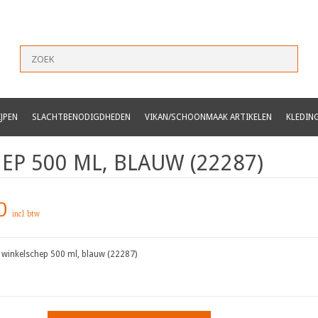
JPEN
SLACHTBENODIGDHEDEN
VIKAN/SCHOONMAAK ARTIKELEN
KLEDIN
P 500 ML, BLAUW (22287)
0
incl. btw
 winkelschep 500 ml, blauw (22287)