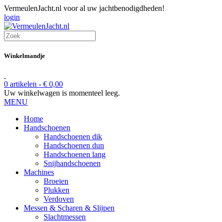
VermeulenJacht.nl voor al uw jachtbenodigdheden!
login
Winkelmandje
0 artikelen -
€
0,00
Uw winkelwagen is momenteel leeg.
MENU
Home
Handschoenen
Handschoenen dik
Handschoenen dun
Handschoenen lang
Snijhandschoenen
Machines
Broeien
Plukken
Verdoven
Messen & Scharen & Slijpen
Slachtmessen