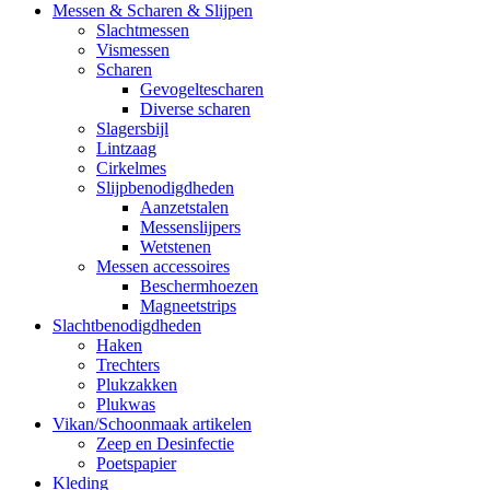
Messen & Scharen & Slijpen
Slachtmessen
Vismessen
Scharen
Gevogeltescharen
Diverse scharen
Slagersbijl
Lintzaag
Cirkelmes
Slijpbenodigdheden
Aanzetstalen
Messenslijpers
Wetstenen
Messen accessoires
Beschermhoezen
Magneetstrips
Slachtbenodigdheden
Haken
Trechters
Plukzakken
Plukwas
Vikan/Schoonmaak artikelen
Zeep en Desinfectie
Poetspapier
Kleding