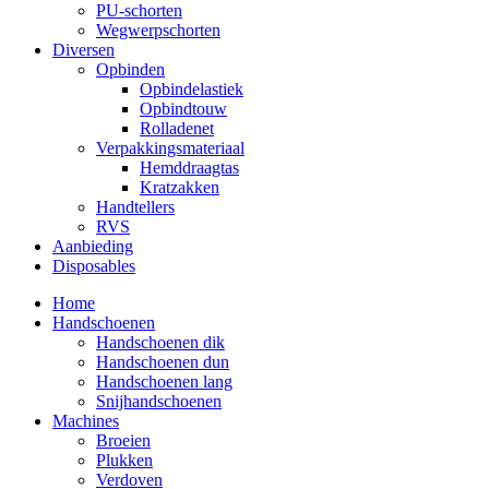
PU-schorten
Wegwerpschorten
Diversen
Opbinden
Opbindelastiek
Opbindtouw
Rolladenet
Verpakkingsmateriaal
Hemddraagtas
Kratzakken
Handtellers
RVS
Aanbieding
Disposables
Home
Handschoenen
Handschoenen dik
Handschoenen dun
Handschoenen lang
Snijhandschoenen
Machines
Broeien
Plukken
Verdoven