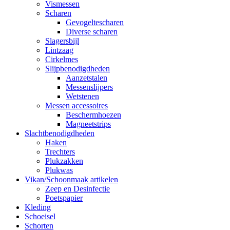
Vismessen
Scharen
Gevogeltescharen
Diverse scharen
Slagersbijl
Lintzaag
Cirkelmes
Slijpbenodigdheden
Aanzetstalen
Messenslijpers
Wetstenen
Messen accessoires
Beschermhoezen
Magneetstrips
Slachtbenodigdheden
Haken
Trechters
Plukzakken
Plukwas
Vikan/Schoonmaak artikelen
Zeep en Desinfectie
Poetspapier
Kleding
Schoeisel
Schorten