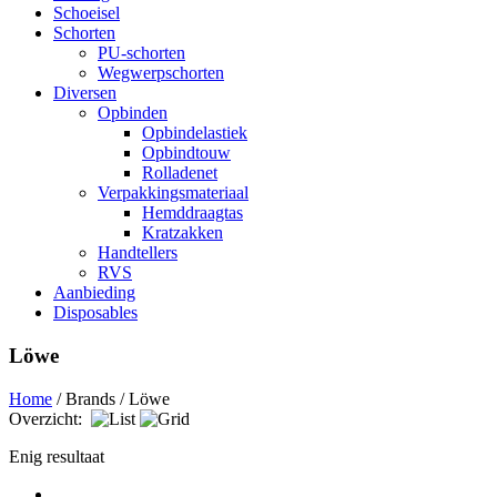
Schoeisel
Schorten
PU-schorten
Wegwerpschorten
Diversen
Opbinden
Opbindelastiek
Opbindtouw
Rolladenet
Verpakkingsmateriaal
Hemddraagtas
Kratzakken
Handtellers
RVS
Aanbieding
Disposables
Löwe
Home
/ Brands / Löwe
Overzicht:
Enig resultaat