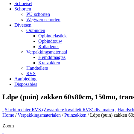
Schoeisel
Schorten
PU-schorten
Wegwerpschorten
Diversen
Opbinden
Opbindelastiek
Opbindtouw
Rolladenet
Verpakkingsmateriaal
Hemddraagtas
Kratzakken
Handtellers
RVS
Aanbieding
Disposables
Ldpe (puin) zakken 60x80cm, 150mu, trans
Slachttrechter RVS (Zwaardere kwaliteit RVS) div. maten
Handsch
Home
/
Verpakkingsmaterialen
/
Puinzakken
/ Ldpe (puin) zakken 60
Zoom