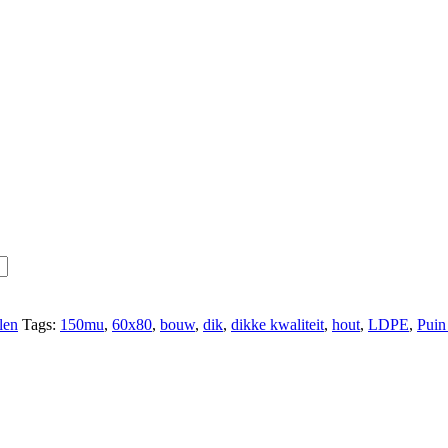
len
Tags:
150mu
,
60x80
,
bouw
,
dik
,
dikke kwaliteit
,
hout
,
LDPE
,
Puin