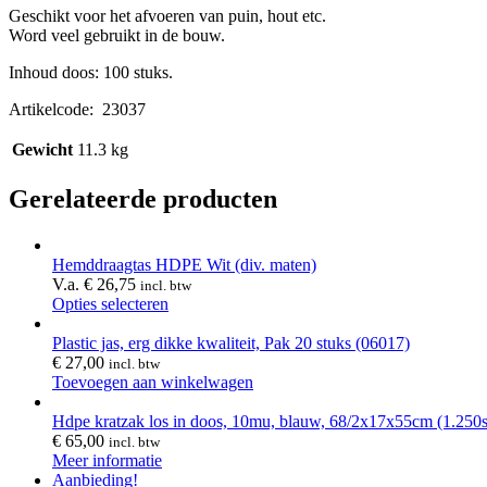
Geschikt voor het afvoeren van puin, hout etc.
Word veel gebruikt in de bouw.
Inhoud doos: 100 stuks.
Artikelcode: 23037
Gewicht
11.3 kg
Gerelateerde producten
Hemddraagtas HDPE Wit (div. maten)
V.a.
€
26,75
incl. btw
Opties selecteren
Plastic jas, erg dikke kwaliteit, Pak 20 stuks (06017)
€
27,00
incl. btw
Toevoegen aan winkelwagen
Hdpe kratzak los in doos, 10mu, blauw, 68/2x17x55cm (1.250s
€
65,00
incl. btw
Meer informatie
Aanbieding!