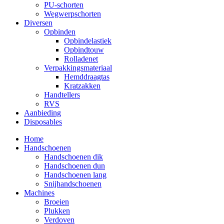
PU-schorten
Wegwerpschorten
Diversen
Opbinden
Opbindelastiek
Opbindtouw
Rolladenet
Verpakkingsmateriaal
Hemddraagtas
Kratzakken
Handtellers
RVS
Aanbieding
Disposables
Home
Handschoenen
Handschoenen dik
Handschoenen dun
Handschoenen lang
Snijhandschoenen
Machines
Broeien
Plukken
Verdoven