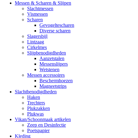
Messen & Scharen & Slijpen
Slachtmessen
Vismessen
Scharen
Gevogeltescharen
Diverse scharen
Slagersbijl
Lintzaag
Cirkelmes
Slijpbenodigdheden
Aanzetstalen
Messenslijpers
Wetstenen
Messen accessoires
Beschermhoezen
Magneetstrips
Slachtbenodigdheden
Haken
Trechters
Plukzakken
Plukwas
Vikan/Schoonmaak artikelen
Zeep en Desinfectie
Poetspapier
Kleding