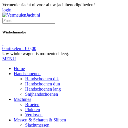
VermeulenJacht.nl voor al uw jachtbenodigdheden!
login
Winkelmandje
0 artikelen -
€
0,00
Uw winkelwagen is momenteel leeg.
MENU
Home
Handschoenen
Handschoenen dik
Handschoenen dun
Handschoenen lang
Snijhandschoenen
Machines
Broeien
Plukken
Verdoven
Messen & Scharen & Slijpen
Slachtmessen