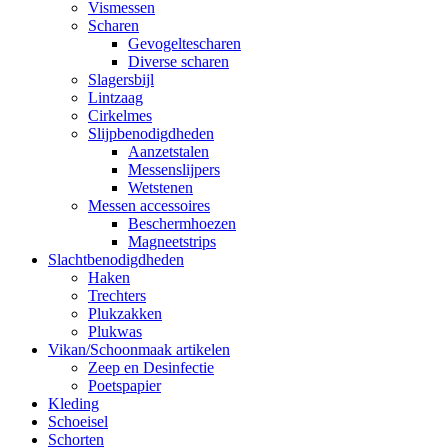
Vismessen
Scharen
Gevogeltescharen
Diverse scharen
Slagersbijl
Lintzaag
Cirkelmes
Slijpbenodigdheden
Aanzetstalen
Messenslijpers
Wetstenen
Messen accessoires
Beschermhoezen
Magneetstrips
Slachtbenodigdheden
Haken
Trechters
Plukzakken
Plukwas
Vikan/Schoonmaak artikelen
Zeep en Desinfectie
Poetspapier
Kleding
Schoeisel
Schorten