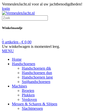
VermeulenJacht.nl voor al uw jachtbenodigdheden!
login
Winkelmandje
0 artikelen -
€
0,00
Uw winkelwagen is momenteel leeg.
MENU
Home
Handschoenen
Handschoenen dik
Handschoenen dun
Handschoenen lang
Snijhandschoenen
Machines
Broeien
Plukken
Verdoven
Messen & Scharen & Slijpen
Slachtmessen