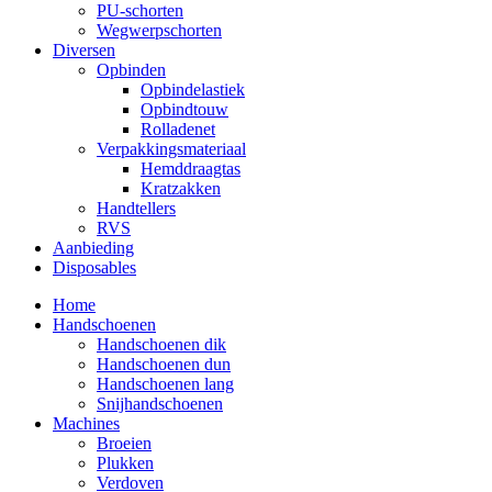
PU-schorten
Wegwerpschorten
Diversen
Opbinden
Opbindelastiek
Opbindtouw
Rolladenet
Verpakkingsmateriaal
Hemddraagtas
Kratzakken
Handtellers
RVS
Aanbieding
Disposables
Home
Handschoenen
Handschoenen dik
Handschoenen dun
Handschoenen lang
Snijhandschoenen
Machines
Broeien
Plukken
Verdoven