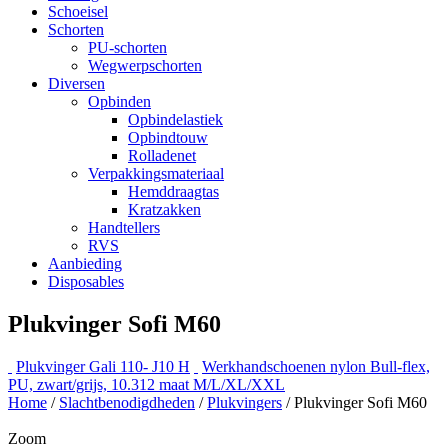
Schoeisel
Schorten
PU-schorten
Wegwerpschorten
Diversen
Opbinden
Opbindelastiek
Opbindtouw
Rolladenet
Verpakkingsmateriaal
Hemddraagtas
Kratzakken
Handtellers
RVS
Aanbieding
Disposables
Plukvinger Sofi M60
Plukvinger Gali 110- J10 H
Werkhandschoenen nylon Bull-flex,
PU, zwart/grijs, 10.312 maat M/L/XL/XXL
Home
/
Slachtbenodigdheden
/
Plukvingers
/ Plukvinger Sofi M60
Zoom