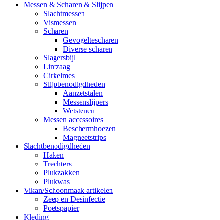
Messen & Scharen & Slijpen
Slachtmessen
Vismessen
Scharen
Gevogeltescharen
Diverse scharen
Slagersbijl
Lintzaag
Cirkelmes
Slijpbenodigdheden
Aanzetstalen
Messenslijpers
Wetstenen
Messen accessoires
Beschermhoezen
Magneetstrips
Slachtbenodigdheden
Haken
Trechters
Plukzakken
Plukwas
Vikan/Schoonmaak artikelen
Zeep en Desinfectie
Poetspapier
Kleding