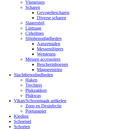
Vismessen
Scharen
Gevogeltescharen
Diverse scharen
Slagersbijl
Lintzaag
Cirkelmes
Slijpbenodigdheden
Aanzetstalen
Messenslijpers
Wetstenen
Messen accessoires
Beschermhoezen
Magneetstrips
Slachtbenodigdheden
Haken
Trechters
Plukzakken
Plukwas
Vikan/Schoonmaak artikelen
Zeep en Desinfectie
Poetspapier
Kleding
Schoeisel
Schorten