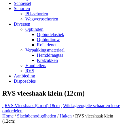
Schoeisel
Schorten
PU-schorten
Wegwerpschorten
Diversen
Opbinden
Opbindelastiek
Opbindtouw
Rolladenet
Verpakkingsmateriaal
Hemddraagtas
Kratzakken
Handtellers
RVS
Aanbieding
Disposables
RVS vleeshaak klein (12cm)
RVS Vleeshaak (Groot) 18cm
Wild-/gevogelte schaar en losse
onderdelen
Home
/
Slachtbenodigdheden
/
Haken
/ RVS vleeshaak klein
(12cm)