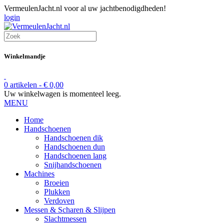
VermeulenJacht.nl voor al uw jachtbenodigdheden!
login
Winkelmandje
0 artikelen -
€
0,00
Uw winkelwagen is momenteel leeg.
MENU
Home
Handschoenen
Handschoenen dik
Handschoenen dun
Handschoenen lang
Snijhandschoenen
Machines
Broeien
Plukken
Verdoven
Messen & Scharen & Slijpen
Slachtmessen