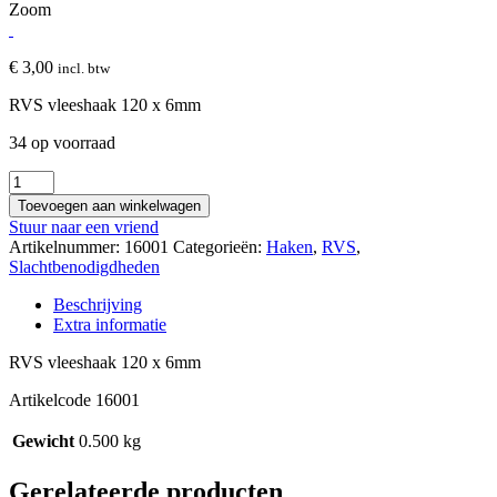
Zoom
€
3,00
incl. btw
RVS vleeshaak 120 x 6mm
34 op voorraad
RVS
vleeshaak
Toevoegen aan winkelwagen
klein
Stuur naar een vriend
(12cm)
Artikelnummer:
16001
Categorieën:
Haken
,
RVS
,
aantal
Slachtbenodigdheden
Beschrijving
Extra informatie
RVS vleeshaak 120 x 6mm
Artikelcode 16001
Gewicht
0.500 kg
Gerelateerde producten