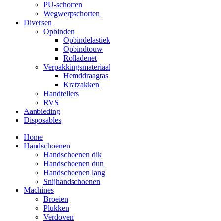
PU-schorten
Wegwerpschorten
Diversen
Opbinden
Opbindelastiek
Opbindtouw
Rolladenet
Verpakkingsmateriaal
Hemddraagtas
Kratzakken
Handtellers
RVS
Aanbieding
Disposables
Home
Handschoenen
Handschoenen dik
Handschoenen dun
Handschoenen lang
Snijhandschoenen
Machines
Broeien
Plukken
Verdoven