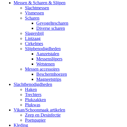
Messen & Scharen & Slijpen
Slachtmessen
Vismessen
Scharen
Gevogeltescharen
Diverse scharen
Slagersbijl
Lintzaag
Cirkelmes
Slijpbenodigdheden
Aanzetstalen
Messenslijpers
Wetstenen
Messen accessoires
Beschermhoezen
Magneetstrips
Slachtbenodigdheden
Haken
Trechters
Plukzakken
Plukwas
Vikan/Schoonmaak artikelen
Zeep en Desinfectie
Poetspapier
Kleding