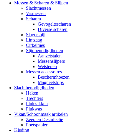
Messen & Scharen & Slijpen
Slachtmessen
Vismessen
Scharen
Gevogeltescharen
Diverse scharen
Slagersbijl
Lintzaag
Cirkelmes
Slijpbenodigdheden
Aanzetstalen
Messenslijpers
Wetstenen
Messen accessoires
Beschermhoezen
Magneetstrips
Slachtbenodigdheden
Haken
Trechters
Plukzakken
Plukwas
Vikan/Schoonmaak artikelen
Zeep en Desinfectie
Poetspapier
Kleding