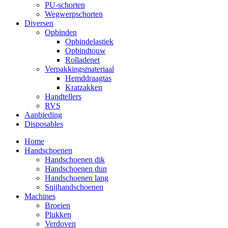
PU-schorten
Wegwerpschorten
Diversen
Opbinden
Opbindelastiek
Opbindtouw
Rolladenet
Verpakkingsmateriaal
Hemddraagtas
Kratzakken
Handtellers
RVS
Aanbieding
Disposables
Home
Handschoenen
Handschoenen dik
Handschoenen dun
Handschoenen lang
Snijhandschoenen
Machines
Broeien
Plukken
Verdoven