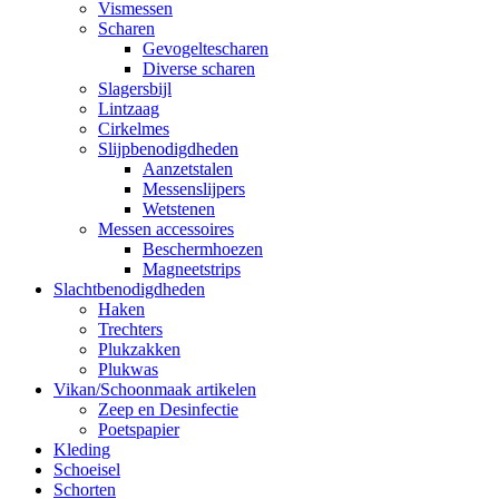
Vismessen
Scharen
Gevogeltescharen
Diverse scharen
Slagersbijl
Lintzaag
Cirkelmes
Slijpbenodigdheden
Aanzetstalen
Messenslijpers
Wetstenen
Messen accessoires
Beschermhoezen
Magneetstrips
Slachtbenodigdheden
Haken
Trechters
Plukzakken
Plukwas
Vikan/Schoonmaak artikelen
Zeep en Desinfectie
Poetspapier
Kleding
Schoeisel
Schorten