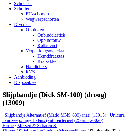
Schoeisel
Schorten
PU-schorten
Wegwerpschorten
Diversen
Opbinden
Opbindelastiek
Opbindtouw
Rolladenet
Verpakkingsmateriaal
Hemddraagtas
Kratzakken
Handtellers
RVS
Aanbieding
Disposables
Slijpbandje (Dick SM-100) (droog)
(13009)
Slijpbandje Alternatief (Mado MNS-630) (nat) (13015)
Unicura
handzeepompje Balans (anti bacterieel) 250ml (20026)
Home
/
Messen & Scharen &
Slijpen
/
Slijpbenodigdheden
/
Messenslijpers
/ Slijpbandje (Dick