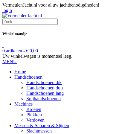
VermeulenJacht.nl voor al uw jachtbenodigdheden!
login
Winkelmandje
0 artikelen -
€
0,00
Uw winkelwagen is momenteel leeg.
MENU
Home
Handschoenen
Handschoenen dik
Handschoenen dun
Handschoenen lang
Snijhandschoenen
Machines
Broeien
Plukken
Verdoven
Messen & Scharen & Slijpen
Slachtmessen