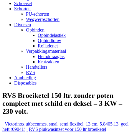
Schoeisel
Schorten
PU-schorten
Wegwerpschorten
Diversen
Opbinden
Opbindelastiek
Opbindtouw
Rolladenet
Verpakkingsmateriaal
Hemddraagtas
Kratzakken
Handtellers
RVS
Aanbieding
Disposables
RVS Broeiketel 150 ltr. zonder poten
compleet met schild en deksel – 3 KW –
230 volt.
Victorinox uitbeenmes, smal, semi flexibel, 13 cm, 5.8405.13, geel
heft (09041)
RVS plukwasinzet voor 150 ltr broeiketel