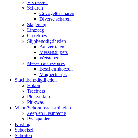
Vismessen
Scharen
Gevogeltescharen
Diverse scharen
Slagersbijl
Lintzaag
Cirkelmes
Slijpbenodigdheden
Aanzetstalen
Messenslijpers
Wetstenen
Messen accessoires
Beschermhoezen
Magneetstrips
Slachtbenodigdheden
Haken
Trechters
Plukzakken
Plukwas
Vikan/Schoonmaak artikelen
Zeep en Desinfectie
Poetspapier
Kleding
Schoeisel
Schorten