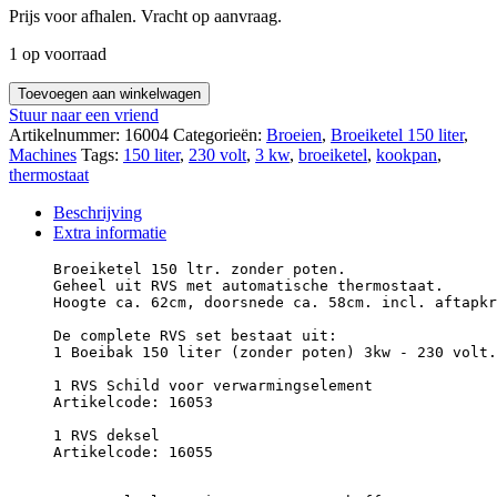
Prijs voor afhalen. Vracht op aanvraag.
1 op voorraad
Toevoegen aan winkelwagen
Stuur naar een vriend
Artikelnummer:
16004
Categorieën:
Broeien
,
Broeiketel 150 liter
,
Machines
Tags:
150 liter
,
230 volt
,
3 kw
,
broeiketel
,
kookpan
,
thermostaat
Beschrijving
Extra informatie
Broeiketel 150 ltr. zonder poten.

Geheel uit RVS met automatische thermostaat.

Hoogte ca. 62cm, doorsnede ca. 58cm. incl. aftapkr
De complete RVS set bestaat uit:

1 Boeibak 150 liter (zonder poten) 3kw - 230 volt.

1 RVS Schild voor verwarmingselement

Artikelcode: 16053

1 RVS deksel

Artikelcode: 16055
