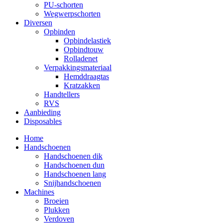
PU-schorten
Wegwerpschorten
Diversen
Opbinden
Opbindelastiek
Opbindtouw
Rolladenet
Verpakkingsmateriaal
Hemddraagtas
Kratzakken
Handtellers
RVS
Aanbieding
Disposables
Home
Handschoenen
Handschoenen dik
Handschoenen dun
Handschoenen lang
Snijhandschoenen
Machines
Broeien
Plukken
Verdoven