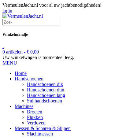
VermeulenJacht.nl voor al uw jachtbenodigdheden!
login
Winkelmandje
0 artikelen -
€
0,00
Uw winkelwagen is momenteel leeg.
MENU
Home
Handschoenen
Handschoenen dik
Handschoenen dun
Handschoenen lang
Snijhandschoenen
Machines
Broeien
Plukken
Verdoven
Messen & Scharen & Slijpen
Slachtmessen