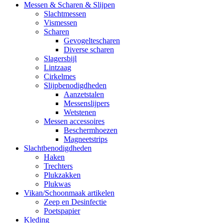
Messen & Scharen & Slijpen
Slachtmessen
Vismessen
Scharen
Gevogeltescharen
Diverse scharen
Slagersbijl
Lintzaag
Cirkelmes
Slijpbenodigdheden
Aanzetstalen
Messenslijpers
Wetstenen
Messen accessoires
Beschermhoezen
Magneetstrips
Slachtbenodigdheden
Haken
Trechters
Plukzakken
Plukwas
Vikan/Schoonmaak artikelen
Zeep en Desinfectie
Poetspapier
Kleding