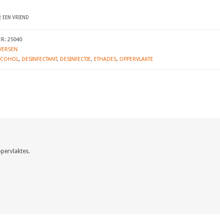
 EEN VRIEND
ER:
25040
VERSEN
LCOHOL
,
DESINFECTANT
,
DESINFECTIE
,
ETHADES
,
OPPERVLAKTE
ppervlaktes.