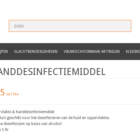
JPEN
SLACHTBENODIGDHEDEN
VIKAN/SCHOONMAAK ARTIKELEN
KLEDIN
ANDDESINFECTIEMIDDEL
95
incl. btw
vlakte-& handdesinfectiemiddel
duct geschikt voor het desinfecteren van de huid en oppervlaktes.
ke desinfectant op basis van alcohol
 5 ltr