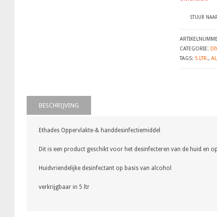
STUUR NAAR
ARTIKELNUMM
CATEGORIE:
DI
TAGS:
5 LTR.
,
A
BESCHRIJVING
Ethades Oppervlakte-& handdesinfectiemiddel
Dit is een product geschikt voor het desinfecteren van de huid en o
Huidvriendelijke desinfectant op basis van alcohol
verkrijgbaar in 5 ltr