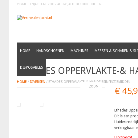
VERMEULENJACHT.NL VOOR AL UW JACHTBENODIGDHEDEN!
HOME
HANDSCHOENEN
MACHINES
MESSEN & SCHAREN & SLI
ETHADES OPPERVLAKTE-& H
DISPOSABLES
HOME
/
DIVERSEN
/ ETHADES OPPERVLAKTE-& HANDDESINFECTIEMIDDEL
ZOOM
€
45,
Ethades Opper
Dit is een pro
Huidvriendelij
verkrijgbaar in
Uitverkocht