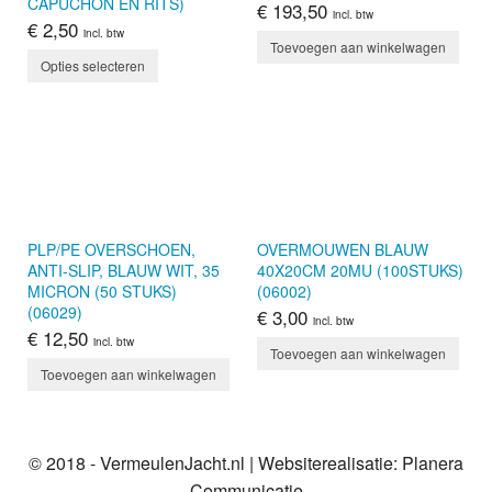
CAPUCHON EN RITS)
€
193,50
incl. btw
€
2,50
incl. btw
Toevoegen aan winkelwagen
Opties selecteren
PLP/PE OVERSCHOEN,
OVERMOUWEN BLAUW
ANTI-SLIP, BLAUW WIT, 35
40X20CM 20MU (100STUKS)
MICRON (50 STUKS)
(06002)
(06029)
€
3,00
incl. btw
€
12,50
incl. btw
Toevoegen aan winkelwagen
Toevoegen aan winkelwagen
© 2018 - VermeulenJacht.nl | Websiterealisatie: Planera
Communicatie