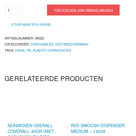
Plastic
TOEVOEGEN AAN WINKELWAGEN
overlaars,
erg
dikke
STUUR NAAR EEN VRIEND
kwaliteit,
PE
(Pak
ARTIKELNUMMER:
06022
100stuks/50
CATEGORIEËN:
DISPOSABLES
,
VOETBESCHERMING
paar)
TAGS:
DIKKE
,
PE
,
PLASTIC OVERSCHOEN
(06022)
aantal
GERELATEERDE PRODUCTEN
NONWOVEN OVERALL
RVS SWOOSH DISPENSER
COVERALL 40GR (MET
MEDIUM – 14039