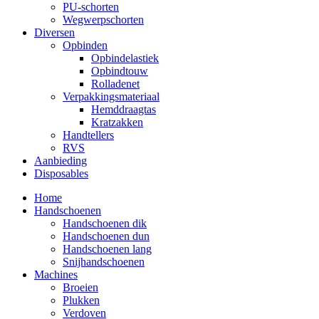
PU-schorten
Wegwerpschorten
Diversen
Opbinden
Opbindelastiek
Opbindtouw
Rolladenet
Verpakkingsmateriaal
Hemddraagtas
Kratzakken
Handtellers
RVS
Aanbieding
Disposables
Home
Handschoenen
Handschoenen dik
Handschoenen dun
Handschoenen lang
Snijhandschoenen
Machines
Broeien
Plukken
Verdoven