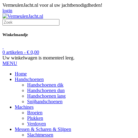
VermeulenJacht.nl voor al uw jachtbenodigdheden!
login
Winkelmandje
0 artikelen -
€
0,00
Uw winkelwagen is momenteel leeg.
MENU
Home
Handschoenen
Handschoenen dik
Handschoenen dun
Handschoenen lang
Snijhandschoenen
Machines
Broeien
Plukken
Verdoven
Messen & Scharen & Slijpen
Slachtmessen