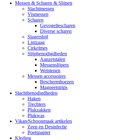
Messen & Scharen & Slijpen
Slachtmessen
Vismessen
Scharen
Gevogeltescharen
Diverse scharen
Slagersbijl
Lintzaag
Cirkelmes
Slijpbenodigdheden
Aanzetstalen
Messenslijpers
Wetstenen
Messen accessoires
Beschermhoezen
Magneetstrips
Slachtbenodigdheden
Haken
Trechters
Plukzakken
Plukwas
Vikan/Schoonmaak artikelen
Zeep en Desinfectie
Poetspapier
Kleding