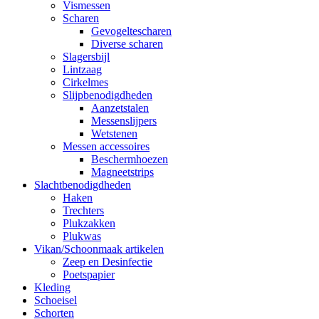
Vismessen
Scharen
Gevogeltescharen
Diverse scharen
Slagersbijl
Lintzaag
Cirkelmes
Slijpbenodigdheden
Aanzetstalen
Messenslijpers
Wetstenen
Messen accessoires
Beschermhoezen
Magneetstrips
Slachtbenodigdheden
Haken
Trechters
Plukzakken
Plukwas
Vikan/Schoonmaak artikelen
Zeep en Desinfectie
Poetspapier
Kleding
Schoeisel
Schorten