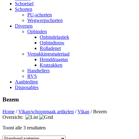
Schoeisel
Schorten
PU-schorten
Wegwerpschorten
Diversen
Opbinden
Opbindelastiek
Opbindtouw
Rolladenet
Verpakkingsmateriaal
Hemddraagtas
Kratzakken
Handtellers
RVS
Aanbieding
Disposables
Bezem
Home
/
Vikan/schoonmaak artikelen
/
Vikan
/ Bezem
Overzicht:
Toont alle 3 resultaten