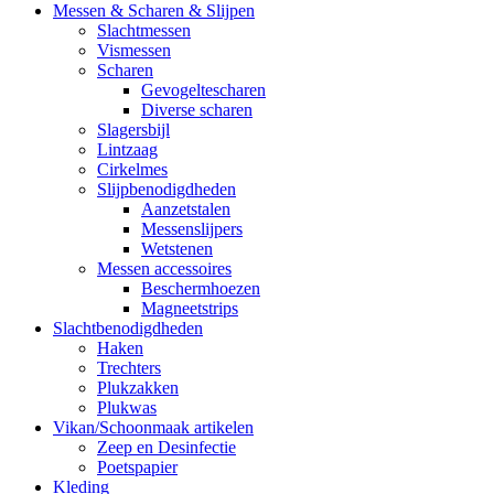
Messen & Scharen & Slijpen
Slachtmessen
Vismessen
Scharen
Gevogeltescharen
Diverse scharen
Slagersbijl
Lintzaag
Cirkelmes
Slijpbenodigdheden
Aanzetstalen
Messenslijpers
Wetstenen
Messen accessoires
Beschermhoezen
Magneetstrips
Slachtbenodigdheden
Haken
Trechters
Plukzakken
Plukwas
Vikan/Schoonmaak artikelen
Zeep en Desinfectie
Poetspapier
Kleding