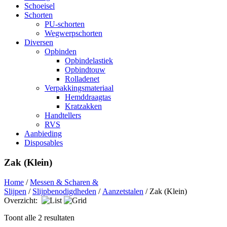
Schoeisel
Schorten
PU-schorten
Wegwerpschorten
Diversen
Opbinden
Opbindelastiek
Opbindtouw
Rolladenet
Verpakkingsmateriaal
Hemddraagtas
Kratzakken
Handtellers
RVS
Aanbieding
Disposables
Zak (Klein)
Home
/
Messen & Scharen &
Slijpen
/
Slijpbenodigdheden
/
Aanzetstalen
/ Zak (Klein)
Overzicht:
Toont alle 2 resultaten