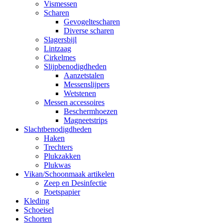
Vismessen
Scharen
Gevogeltescharen
Diverse scharen
Slagersbijl
Lintzaag
Cirkelmes
Slijpbenodigdheden
Aanzetstalen
Messenslijpers
Wetstenen
Messen accessoires
Beschermhoezen
Magneetstrips
Slachtbenodigdheden
Haken
Trechters
Plukzakken
Plukwas
Vikan/Schoonmaak artikelen
Zeep en Desinfectie
Poetspapier
Kleding
Schoeisel
Schorten