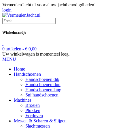
VermeulenJacht.nl voor al uw jachtbenodigdheden!
login
Winkelmandje
0 artikelen -
€
0,00
Uw winkelwagen is momenteel leeg.
MENU
Home
Handschoenen
Handschoenen dik
Handschoenen dun
Handschoenen lang
Snijhandschoenen
Machines
Broeien
Plukken
Verdoven
Messen & Scharen & Slijpen
Slachtmessen