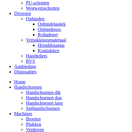
PU-schorten
Wegwerpschorten
Diversen
Opbinden
Opbindelastiek
Opbindtouw
Rolladenet
Verpakkingsmateriaal
Hemddraagtas
Kratzakken
Handtellers
RVS
Aanbieding
Disposables
Home
Handschoenen
Handschoenen dik
Handschoenen dun
Handschoenen lang
Snijhandschoenen
Machines
Broeien
Plukken
Verdoven