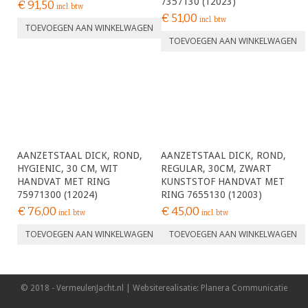
7357130 (12023)
€
91,50
incl. btw
€
51,00
incl. btw
TOEVOEGEN AAN WINKELWAGEN
TOEVOEGEN AAN WINKELWAGEN
AANZETSTAAL DICK, ROND,
AANZETSTAAL DICK, ROND,
HYGIENIC, 30 CM, WIT
REGULAR, 30CM, ZWART
HANDVAT MET RING
KUNSTSTOF HANDVAT MET
75971300 (12024)
RING 7655130 (12003)
€
76,00
€
45,00
incl. btw
incl. btw
TOEVOEGEN AAN WINKELWAGEN
TOEVOEGEN AAN WINKELWAGEN
© 2018 - VermeulenJacht.nl | Websiterealisatie: Planera Communicatie